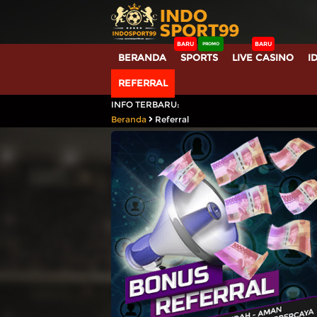
BARU
BARU
PROMO
BERANDA
SPORTS
LIVE CASINO
I
REFERRAL
INFO TERBARU:
Beranda
Referral