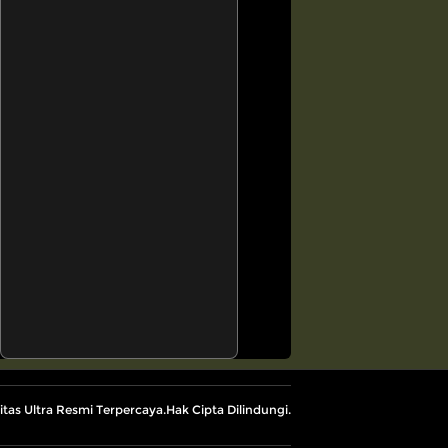
as Ultra Resmi Terpercaya.Hak Cipta Dilindungi.