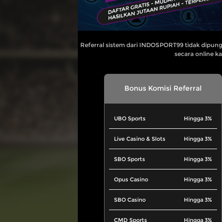
Referral sistem dari INDOSPORT99 tidak dipung
secara online 
Bonus Komisi Referral
UBO Sports
Hingga 3%
Live Casino & Slots
Hingga 3%
SBO Sports
Hingga 3%
Opus Casino
Hingga 3%
SBO Casino
Hingga 3%
CMD Sports
Hingga 3%