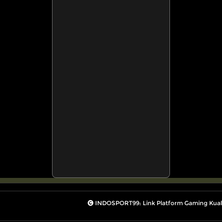
INDOSPORT99: Link Platform Gaming Kualit