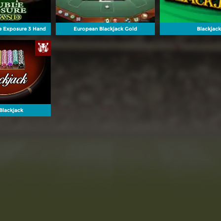
e Exposure 3 Hand
European Blackjack Gold
Blackjac
 Blackjack