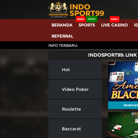
BARU
BARU
PROMO
BERANDA
SPORTS
LIVE CASINO
I
REFERRAL
INFO TERBARU:
INDOSPORT99: LINK
Hot
Video Poker
American
Roulette
Baccarat